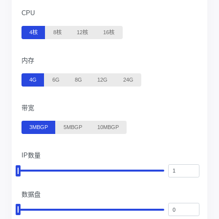
CPU
4核
8核
12核
16核
内存
4G
6G
8G
12G
24G
带宽
3MBGP
5MBGP
10MBGP
IP数量
数据盘