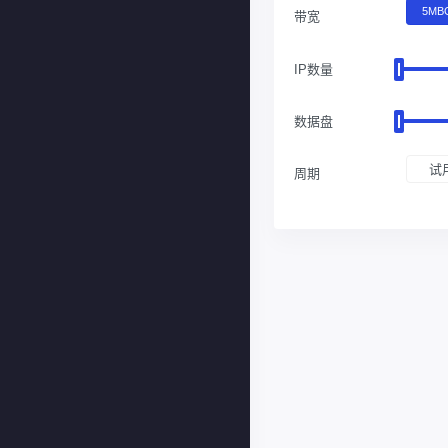
5MB
带宽
IP数量
数据盘
试
周期