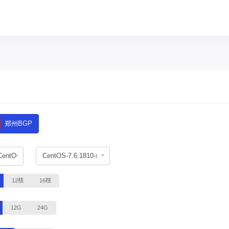
郑州BGP
CentOS
12核
16核
12G
24G