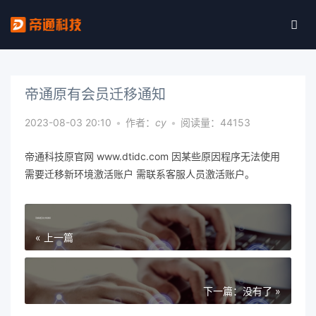
帝通原有会员迁移通知
2023-08-03 20:10
•
作者：
cy
•
阅读量：44153
帝通科技原官网 www.dtidc.com 因某些原因程序无法使用
需要迁移新环境激活账户 需联系客服人员激活账户。
河南联通百兆大带宽独享
« 上一篇
下一篇：没有了 »