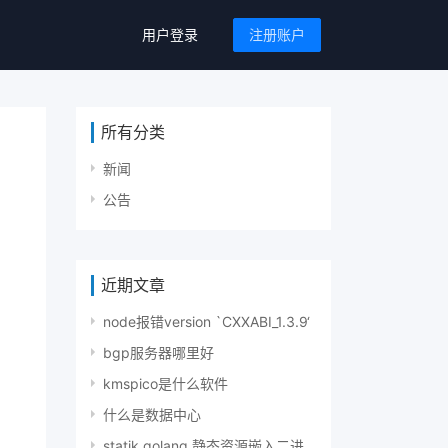
用户登录
注册账户
所有分类
新闻
公告
近期文章
node报错version `CXXABI_1.3.9‘
bgp服务器哪里好
kmspico是什么软件
什么是数据中心
statik golang 静态资源嵌入二进